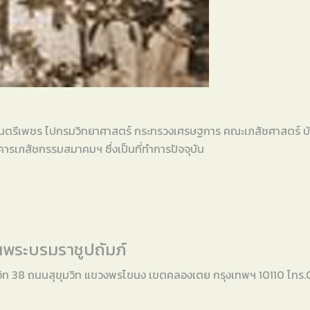
ีเพชร ไปกรมวิทยาศาสตร์ กระทรวงเศรษฐการ คณะเภสัชศาสตร์ บ้านศาล
คารเภสัชกรรมสมาคมฯ ซึ่งเป็นที่ทำการปัจจุบัน
พระบรมราชูปถัมภ์
วิท 38 ถนนสุขุมวิท แขวงพรโขนง เขตคลองเตย กรุงเทพฯ 10110 โทร