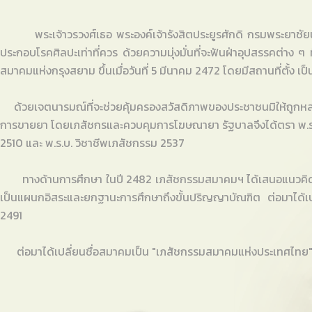
พระเจ้าวรวงศ์เธอ พระองค์เจ้ารังสิตประยูรศักดิ กรมพระยาชัยนาทนเร
ประกอบโรคศิลปะเท่าที่ควร ด้วยความมุ่งมั่นที่จะฟันฝ่าอุปสรรคต่าง ๆ ท
สมาคมแห่งกรุงสยาม ขึ้นเมื่อวันที่ 5 มีนาคม 2472 โดยมีสถานที่ตั้
ด้วยเจตนารมณ์ที่จะช่วยคุ้มครองสวัสดิภาพของประชาชนมิให้ถูกหลอกห
การขายยา โดยเภสัชกรและควบคุมการโฆษณายา รัฐบาลจึงได้ตรา พ.ร.บ
2510 และ พ.ร.บ. วิชาชีพเภสัชกรรม 2537
ทางด้านการศึกษา ในปี 2482 เภสัชกรรมสมาคมฯ ได้เสนอแนวคิดใ
เป็นแผนกอิสระและยกฐานะการศึกษาถึงขั้นปริญญาบัณฑิต ต่อมาได้เปลี
2491
ต่อมาได้เปลี่ยนชื่อสมาคมเป็น "เภสัชกรรมสมาคมแห่งประเทศไทย" และไ