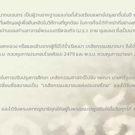
นทร เป็นผู้วางรากฐานและก่อตั้งโรงเรียนแพทย์ปรุงยาขึ้นในปี พ.ศ. 
ี่เผชิญอยู่เพื่อยืนหยัดในวิถีทางที่ถูกต้อง ในการที่จะได้ทำหน้าที่อย
ง เป็นบ้านของท่านอาจารย์พระมนตรีพจนกิจ (ม.ร.ว. ชาย ชุมแสง) ซึ่งเ
ลวง หรือแอบอ้างจากผู้ที่มิได้ร่ำเรียนมา เภสัชกรรมสมาคมฯ จึงได้พ
. ควบคุมการประกอบโรคศิลปะ 2479 และ พ.ร.บ. ควบคุมการขายยา 247
นการปรับปรุงการศึกษา เภสัชกรรมศาสตร์ไปยัง ฯพณฯ นายกรัฐมนต
่ยนชื่อสมาคมเป็น "เภสัชกรรมสมาคมแห่งประเทศไทย" และได้รับพระมหา
ด้รับพระมหากรุณาธิคุณให้อยู่ในพระบรมราชูปถัมภ์เมื่อวันศุกร์ที่ 