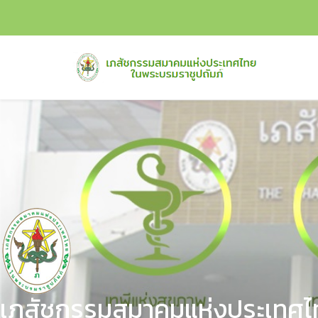
เภสัชกรรมสมาคมแห่งประเทศไท